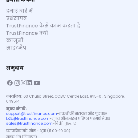
हमारे बारे में
प्रशंसापत्र
TrustFinance कैसे काम करता है
TrustFinance क्यों
कानूनी
साइटमैप
समुदाय
कार्यालय:
63 Chulia Street, OCBC Centre East, #15-01, Singapore,
049514
मुख्य संपर्क:
support@trustfinance.com
-
तकनीकी सहायता और पूछताछ
b2b@trustfinance.com
-
मुफ्त ऑनलाइन प्रतिष्ठा परामर्श सेवाएं
sales@trustfinance.com
-
बिक्री पूछताछ
व्यापारिक घंटे: सोम - शुक्र (11:00-19:00)
समय क्षेत्र (सिंगापुर)