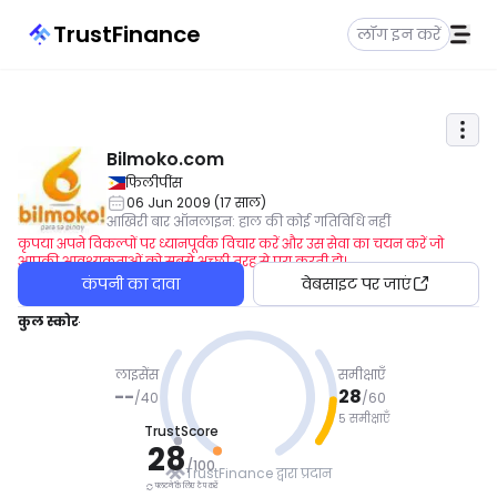
TrustFinance
लॉग इन करें
Bilmoko.com
फिलीपींस
06 Jun 2009
(
17
साल
)
आखिरी बार ऑनलाइन
:
हाल की कोई गतिविधि नहीं
कृपया अपने विकल्पों पर ध्यानपूर्वक विचार करें और उस सेवा का चयन करें जो
आपकी आवश्यकताओं को सबसे अच्छी तरह से पूरा करती हो।
कंपनी का दावा
वेबसाइट पर जाएं
कुल स्कोर
लाइसेंस
समीक्षाएँ
--
28
/
40
/
60
5 समीक्षाएँ
TrustScore
सावधान र
28
हें
/
100
TrustFinance द्वारा प्रदान
पलटने के लिए टैप करें
पलटने के लिए टैप करें