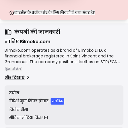
बीमा जैसे महत्वपूर्ण सुरक्षा उपायों का अभाव होता है। परिचालन लचीलेपन के लिए
आकर्षक होने पर, वे व्यापारियों के लिए उच्च जोखिम पैदा करते हैं।
लाइसेंस के प्रत्येक ग्रेड के लिए नियमों में क्या अंतर है?
कंपनी की जानकारी
जानिए Bilmoko.com
Bilmoko.com operates as a brand of Bilmoko LTD, a
financial brokerage registered in Saint Vincent and the
Grenadines. The company positions itself as an STP/ECN
broker, aiming to provide a secure, transparent, and
हिंदी में देखें
efficient trading environment for a global client base. Its
और दिखाएं
mission is to offer access to global financial markets
through advanced trading technology, competitive
conditions (such as low spreads and fast execution), and
उद्योग
dedicated customer support. The platform caters to both
विदेशी मुद्रा
रिटेल ब्रोकर
novice and experienced traders by offering various
प्राथमिक
account types and access to popular trading platforms.
वित्तीय
बीमा
मीडिया
मीडिया विज्ञापन