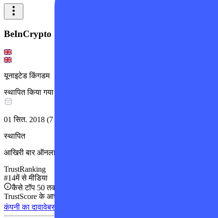
BeInCrypto
यूनाइटेड किंगडम
स्थापित किया गया
01 सित. 2018
(
7
साल
)
स्थापित
आखिरी बार ऑनलाइन
:
हाल की कोई गतिविधि नहीं
TrustRanking
#
14
में से
मीडिया
कैसे टॉप 50 तक पहुंचे?
TrustScore के आधार पर शीर्ष 50 कंपनियों में स्थान।
कंपनी का दावा
वेबसाइट पर जाएं