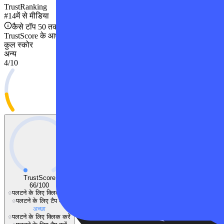
TrustRanking
#
14
में से
मीडिया
कैसे टॉप 50 तक पहुंचे?
TrustScore के आधार पर शीर्ष 50 कंपनियों में स्थान।
कुल स्कोर
अन्य
4
/
10
TrustScore
66
/
100
पलटने के लिए क्लिक करें
पलटने के लिए टैप करें
अच्छा
पलटने के लिए क्लिक करें