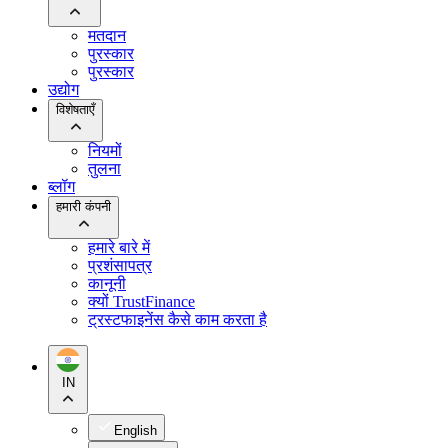
मतदान
पुरस्कार
पुरस्कार
उद्योग
विशेषताएँ
नियमों
तुलना
ब्लॉग
हमारी कंपनी
हमारे बारे में
प्रशंसापत्र
कानूनी
क्यों TrustFinance
ट्रस्टफाइनेंस कैसे काम करता है
IN
English