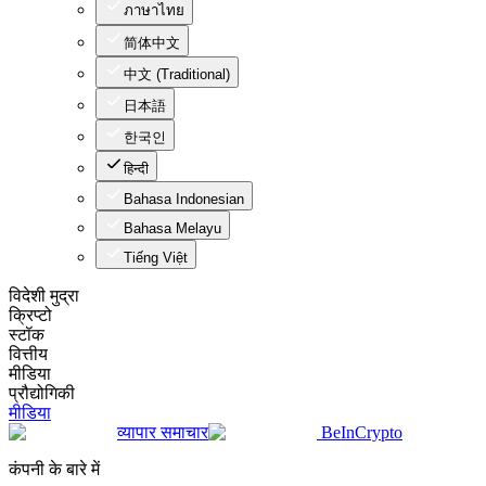
ภาษาไทย
简体中文
中文 (Traditional)
日本語
한국인
हिन्दी
Bahasa Indonesian
Bahasa Melayu
Tiếng Việt
विदेशी मुद्रा
क्रिप्टो
स्टॉक
वित्तीय
मीडिया
प्रौद्योगिकी
मीडिया
व्यापार समाचार
BeInCrypto
कंपनी के बारे में