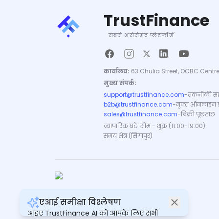
TrustFinance
सबसे भरोसेमंद प्लेटफॉर्म
कार्यालय:
63 Chulia Street, OCBC Centre
मुख्य संपर्क:
support@trustfinance.com
-
तकनीकी सह
b2b@trustfinance.com
-
मुफ्त ऑनलाइन प्रत
sales@trustfinance.com
-
बिक्री पूछताछ
व्यापारिक घंटे: सोम - शुक्र (11:00-19:00)
समय क्षेत्र (सिंगापुर)
एआई समीक्षा विश्लेषण
कॉपीराइट © TrustFinance 2026 | V.2.0
आइए TrustFinance AI को आपके लिए सभी