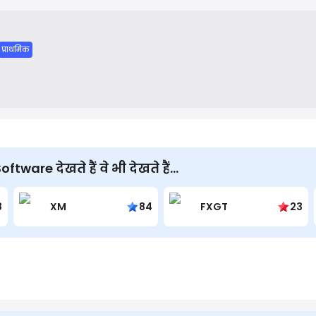
anies and focuses on revitalizing acquired products and deliver
uperior customer experience to its global client base.
प्राथमिक
ware देखते हैं वे भी देखते हैं...
8
XM
84
FXGT
23