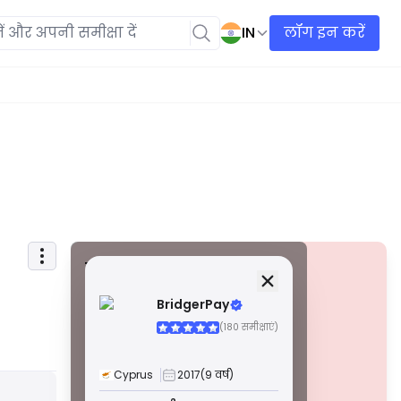
IN
लॉग इन करें
सुरक्षा जानकारी
लाइसेंस
BridgerPay
ए ग्रेड लाइसेंस
(180 समीक्षाएं)
विश्व स्तर पर प्रसिद्ध नियामकों द्वारा जारी किए गए, ये लाइसेंस
सख्त अनुपालन, फंड सेग्रीगेशन, बीमा और नियमित ऑडिट के
माध्यम से उच्चतम व्यापारी सुरक्षा सुनिश्चित करते हैं। विवाद
Cyprus
2017
(9 वर्ष)
समाधान और AML/CTF मानकों का पालन सुरक्षा को और बढ़ाता
चेतावनी
है।