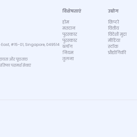
विशेषताएं
उद्योग
होम
क्रिप्टो
मतदान
वित्तीय
पुरस्कार
विदेशी मुद्रा
पुरस्कार
मीडिया
 East, #15-01, Singapore, 049514
ब्लॉग
स्टॉक
नियम
प्रौद्योगिकी
तुलना
ायता और पूछताछ
िष्ठा परामर्श सेवाएं