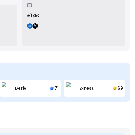
ing
-
सोशल
Deriv
71
Exness
69