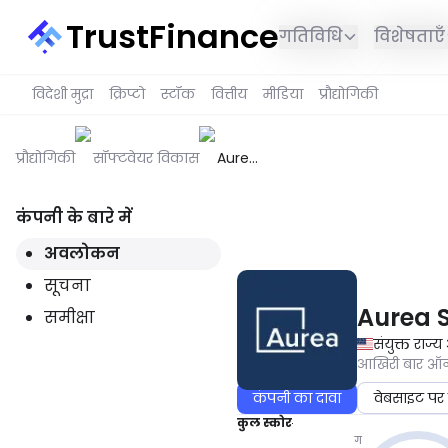
TrustFinance
गतिविधि
विशेषताएँ
विदेशी मुद्रा
क्रिप्टो
स्टॉक
वित्तीय
मीडिया
प्रौद्योगिकी
प्रौद्योगिकी
सॉफ्टवेयर विकास
Aurea
Software
कंपनी के बारे में
यह सेवा आपके क्षेत्र में उपलब्ध नही
अवलोकन
सूचना
Aurea 
समीक्षा
संयुक्त राज्
आखिरी बार 
कंपनी का दावा
वेबसाइट पर 
कुल स्कोर
ग