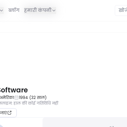
ब्लॉग
हमारी कंपनी
ं है।
Software
य अमेरिका
1994
(
32
साल
)
ऑनलाइन
:
हाल की कोई गतिविधि नहीं
जाएं