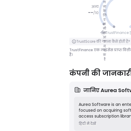
ण
अन्य
ना
के
--
/
10
लि
ए
कोई अंक
स
मी
नहीं
TrustFinance द्वा
क्षा
आ
पलटने के लिए क्लिक करें
TrustScore की गणना कैसे होती है?
व
श्
TrustFinance एक लाइसेंस प्राप्त वित्त
य
हैं।
क
है
कंपनी की जानकार
जानिए
Aurea Soft
Aurea Software is an ent
focused on acquiring soft
access subscription librar
software," provides custo
हिंदी में देखें
areas such as sales, marke