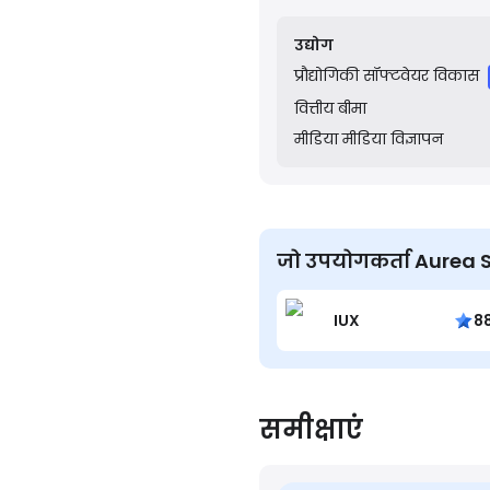
Capital portfolio of comp
significant value and a s
उद्योग
प्रौद्योगिकी
सॉफ्टवेयर विकास
वित्तीय
बीमा
मीडिया
मीडिया विज्ञापन
जो उपयोगकर्ता Aurea Soft
IUX
8
समीक्षाएं