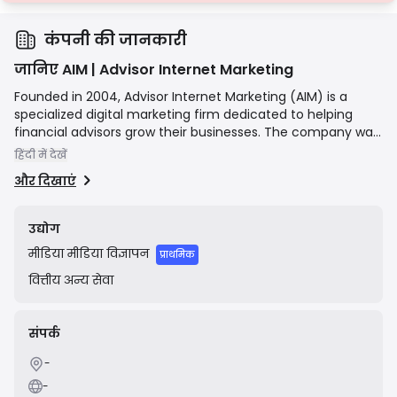
कंपनी की जानकारी
जानिए AIM | Advisor Internet Marketing
Founded in 2004, Advisor Internet Marketing (AIM) is a
specialized digital marketing firm dedicated to helping
financial advisors grow their businesses. The company was
started by a financial advisor who recognized the unique
हिंदी में देखें
marketing challenges and compliance requirements within
और दिखाएं
the financial services industry. AIM offers a comprehensive
suite of services, including custom website design, search
engine optimization (SEO), content creation, email
उद्योग
marketing, and social media management, all tailored
मीडिया
मीडिया विज्ञापन
specifically to attract and engage ideal clients for financial
प्राथमिक
professionals.
वित्तीय
अन्य सेवा
संपर्क
-
-