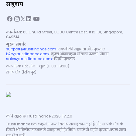
समुदाय
कार्यालय:
63 Chulia Street, OCBC Centre East, #15-01, Singapore,
049514
मुख्य संपर्क:
support@trustfinance.com
-
तकनीकी सहायता और पूछताछ
b2b@trustfinance.com
-
मुफ्त ऑनलाइन प्रतिष्ठा परामर्श सेवाएं
sales@trustfinance.com
-
बिक्री पूछताछ
व्यापारिक घंटे: सोम - शुक्र (11:00-19:00)
समय क्षेत्र (सिंगापुर)
कॉपीराइट © TrustFinance 2026 | V.2.0
TrustFinance एक लाइसेंस प्राप्त वित्तीय सलाहकार नहीं है और आपके क्षेत्र के
किसी भी वित्तीय संस्थान से संबद्ध नहीं है। निवेश करने से पहले कृपया अपना स्वयं
का शोध करें।